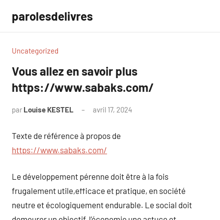
Aller
parolesdelivres
au
contenu
Uncategorized
Vous allez en savoir plus
https://www.sabaks.com/
par
Louise KESTEL
avril 17, 2024
Aucun
commentaire
Texte de référence à propos de
https://www.sabaks.com/
Le développement pérenne doit être à la fois
frugalement utile,efficace et pratique, en société
neutre et écologiquement endurable. Le social doit
demeurer un objectif, l’économie une astuce et