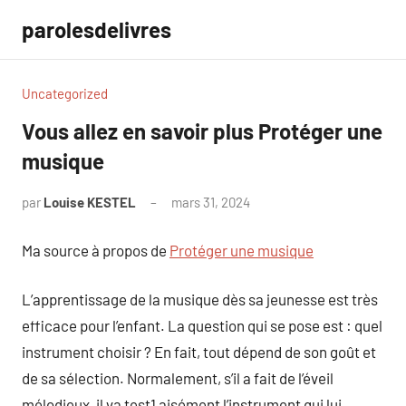
Aller
parolesdelivres
au
contenu
Uncategorized
Vous allez en savoir plus Protéger une
musique
par
Louise KESTEL
mars 31, 2024
Aucun
commentaire
Ma source à propos de
Protéger une musique
L’apprentissage de la musique dès sa jeunesse est très
efficace pour l’enfant. La question qui se pose est : quel
instrument choisir ? En fait, tout dépend de son goût et
de sa sélection. Normalement, s’il a fait de l’éveil
mélodieux, il va test1 aisément l’instrument qui lui