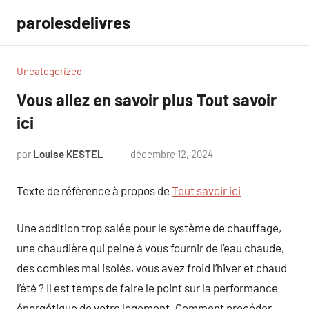
Aller
parolesdelivres
au
contenu
Uncategorized
Vous allez en savoir plus Tout savoir
ici
par
Louise KESTEL
décembre 12, 2024
Aucun
commentaire
Texte de référence à propos de
Tout savoir ici
Une addition trop salée pour le système de chauffage,
une chaudière qui peine à vous fournir de l’eau chaude,
des combles mal isolés, vous avez froid l’hiver et chaud
l’été ? Il est temps de faire le point sur la performance
énergétique de votre logement. Comment procéder