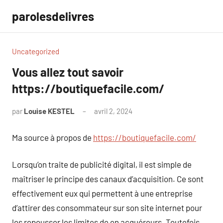
Aller
parolesdelivres
au
contenu
Uncategorized
Vous allez tout savoir
https://boutiquefacile.com/
par
Louise KESTEL
avril 2, 2024
Aucun
commentaire
Ma source à propos de
https://boutiquefacile.com/
Lorsqu’on traite de publicité digital, il est simple de
maîtriser le principe des canaux d’acquisition. Ce sont
effectivement eux qui permettent à une entreprise
d’attirer des consommateur sur son site internet pour
les repousser les limites de en acquéreurs. Toutefois,