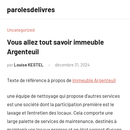
Aller
parolesdelivres
au
contenu
Uncategorized
Vous allez tout savoir immeuble
Argenteuil
par
Louise KESTEL
décembre 31, 2024
Aucun
commentaire
Texte de référence à propos de
immeuble Argenteuil
une équipe de nettoyage qui propose d’autres services
est une société dont la participation première est le
lavage et l’entretien des locaux. Cela comporte une
large palette de services de maintenance, destinés à
maintenir vos locaux propres et en état correct d’usage.