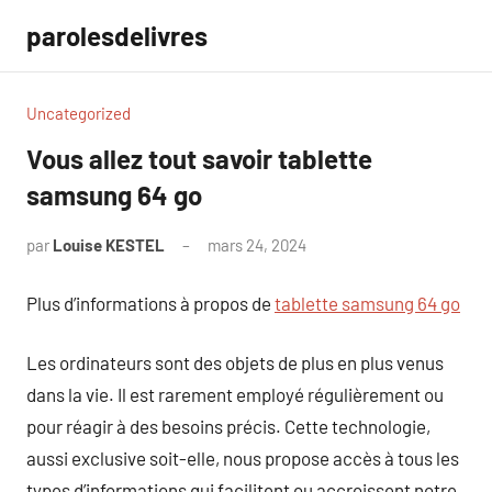
Aller
parolesdelivres
au
contenu
Uncategorized
Vous allez tout savoir tablette
samsung 64 go
par
Louise KESTEL
mars 24, 2024
Aucun
commentaire
Plus d’informations à propos de
tablette samsung 64 go
Les ordinateurs sont des objets de plus en plus venus
dans la vie. Il est rarement employé régulièrement ou
pour réagir à des besoins précis. Cette technologie,
aussi exclusive soit-elle, nous propose accès à tous les
types d’informations qui facilitent ou accroissent notre