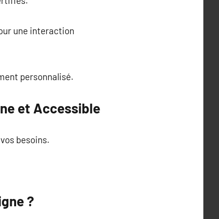
rtifiés.
our une interaction
ement personnalisé.
rne et Accessible
 vos besoins.
igne ?