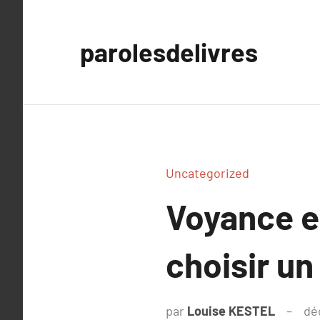
Aller
au
parolesdelivres
contenu
Uncategorized
Voyance en
choisir un
par
Louise KESTEL
dé