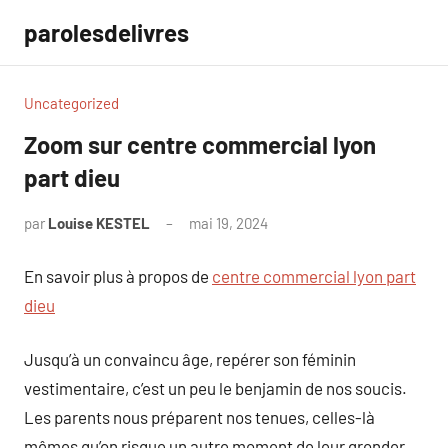
Aller
parolesdelivres
au
contenu
Uncategorized
Zoom sur centre commercial lyon
part dieu
par
Louise KESTEL
mai 19, 2024
Aucun
commentaire
En savoir plus à propos de
centre commercial lyon part
dieu
Jusqu’à un convaincu âge, repérer son féminin
vestimentaire, c’est un peu le benjamin de nos soucis.
Les parents nous préparent nos tenues, celles-là
mêmes qu’on risque un autre moment de leur gronder