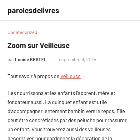
Aller
parolesdelivres
au
contenu
Uncategorized
Zoom sur Veilleuse
par
Louise KESTEL
septembre 6, 2025
Aucun
commentaire
Tout savoir à propos de
Veilleuse
Les nourrissons et les enfants l’adorent, mère et
fondateur aussi. La quinquet enfant est utile
d’accompagner lentement bambin vers le repos. Elle
peut être concrétisées par des peluche pour rassurer
un enfant. Vous trouverez aussi des veilleuses
décoratives pour pardonner la décoration de la