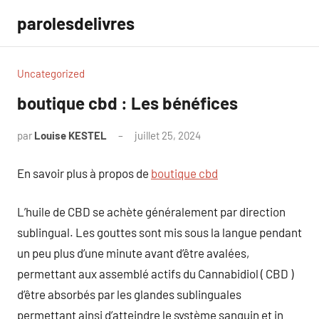
Aller
parolesdelivres
au
contenu
Uncategorized
boutique cbd : Les bénéfices
par
Louise KESTEL
juillet 25, 2024
Aucun
commentaire
En savoir plus à propos de
boutique cbd
L’huile de CBD se achète généralement par direction
sublingual. Les gouttes sont mis sous la langue pendant
un peu plus d’une minute avant d’être avalées,
permettant aux assemblé actifs du Cannabidiol ( CBD )
d’être absorbés par les glandes sublinguales
permettant ainsi d’atteindre le système sanguin et in