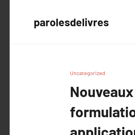
Aller
au
parolesdelivres
contenu
Uncategorized
Nouveaux 
formulatio
applicatio