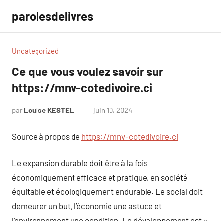
Aller
parolesdelivres
au
contenu
Uncategorized
Ce que vous voulez savoir sur
https://mnv-cotedivoire.ci
par
Louise KESTEL
juin 10, 2024
Aucun
commentaire
Source à propos de
https://mnv-cotedivoire.ci
Le expansion durable doit être à la fois
économiquement efficace et pratique, en société
équitable et écologiquement endurable. Le social doit
demeurer un but, l’économie une astuce et
l’environnement une condition. Le développement est «