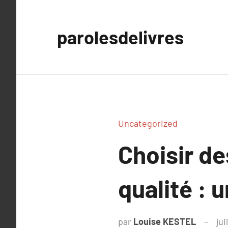
Aller
au
parolesdelivres
contenu
Uncategorized
Choisir d
qualité : 
par
Louise KESTEL
jui