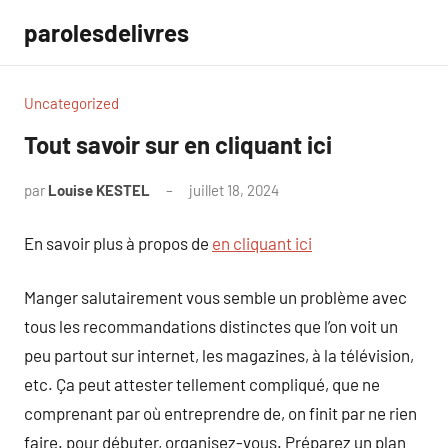
Aller
parolesdelivres
au
contenu
Uncategorized
Tout savoir sur en cliquant ici
par
Louise KESTEL
juillet 18, 2024
Aucun
commentaire
En savoir plus à propos de
en cliquant ici
Manger salutairement vous semble un problème avec
tous les recommandations distinctes que l’on voit un
peu partout sur internet, les magazines, à la télévision,
etc. Ça peut attester tellement compliqué, que ne
comprenant par où entreprendre de, on finit par ne rien
faire. pour débuter, organisez-vous. Préparez un plan