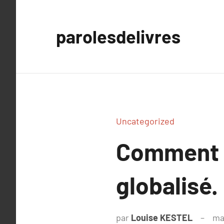
Aller
au
parolesdelivres
contenu
Uncategorized
Comment e
globalisé.
par
Louise KESTEL
ma