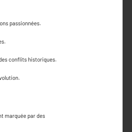
sions passionnées.
es.
des conflits historiques.
volution.
ent marquée par des