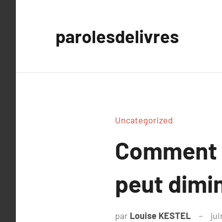
Aller
au
parolesdelivres
contenu
Uncategorized
Comment l
peut dimin
par
Louise KESTEL
jui