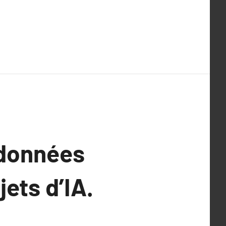
 données
ets d’IA.