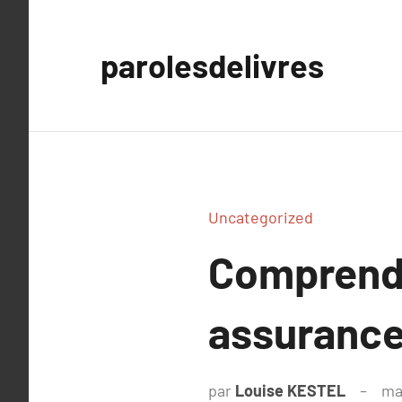
Aller
au
parolesdelivres
contenu
Uncategorized
Comprendr
assurance
par
Louise KESTEL
ma