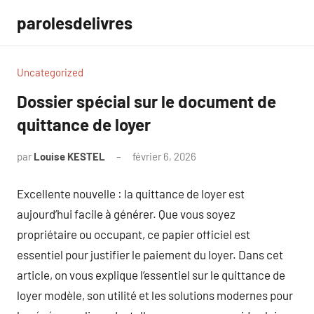
Aller
parolesdelivres
au
contenu
Uncategorized
Dossier spécial sur le document de
quittance de loyer
par
Louise KESTEL
février 6, 2026
Aucun
commentaire
Excellente nouvelle : la quittance de loyer est
aujourd’hui facile à générer. Que vous soyez
propriétaire ou occupant, ce papier officiel est
essentiel pour justifier le paiement du loyer. Dans cet
article, on vous explique l’essentiel sur le quittance de
loyer modèle, son utilité et les solutions modernes pour