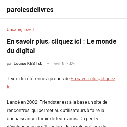
Aller
parolesdelivres
au
contenu
Uncategorized
En savoir plus, cliquez ici : Le monde
du digital
par
Louise KESTEL
avril 5, 2024
Aucun
commentaire
Texte de référence à propos de
En savoir plus, cliquez
ici
Lancé en 2002, Friendster est à la base un site de
rencontres, qui permet aux utilisateurs à faire la
connaissance d’amis de leurs amis. On peut y
développer un profil, inclure des « mises à jour de