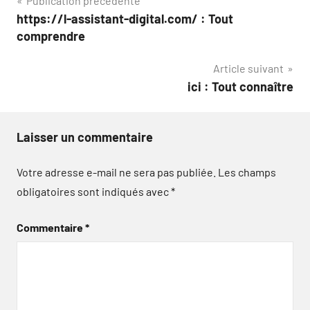
Navigation
Publication précédente
https://l-assistant-digital.com/ : Tout
de
comprendre
l’article
Article suivant
ici : Tout connaître
Laisser un commentaire
Votre adresse e-mail ne sera pas publiée.
Les champs
obligatoires sont indiqués avec
*
Commentaire
*