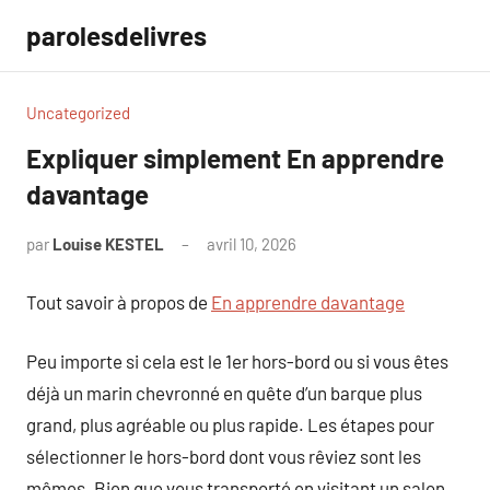
Aller
parolesdelivres
au
contenu
Uncategorized
Expliquer simplement En apprendre
davantage
par
Louise KESTEL
avril 10, 2026
Aucun
commentaire
Tout savoir à propos de
En apprendre davantage
Peu importe si cela est le 1er hors-bord ou si vous êtes
déjà un marin chevronné en quête d’un barque plus
grand, plus agréable ou plus rapide. Les étapes pour
sélectionner le hors-bord dont vous rêviez sont les
mêmes. Bien que vous transporté en visitant un salon