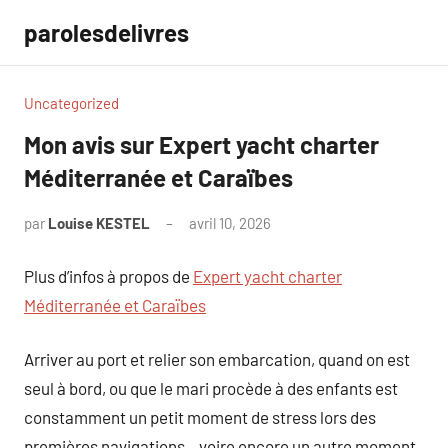
Aller
parolesdelivres
au
contenu
Uncategorized
Mon avis sur Expert yacht charter
Méditerranée et Caraïbes
par
Louise KESTEL
avril 10, 2026
Aucun
commentaire
Plus d’infos à propos de
Expert yacht charter
Méditerranée et Caraïbes
Arriver au port et relier son embarcation, quand on est
seul à bord, ou que le mari procède à des enfants est
constamment un petit moment de stress lors des
premières navigations…voire encore un autre moment.