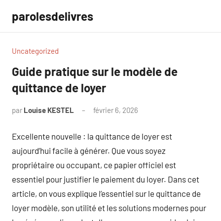
Aller
parolesdelivres
au
contenu
Uncategorized
Guide pratique sur le modèle de
quittance de loyer
par
Louise KESTEL
février 6, 2026
Aucun
commentaire
Excellente nouvelle : la quittance de loyer est
aujourd’hui facile à générer. Que vous soyez
propriétaire ou occupant, ce papier officiel est
essentiel pour justifier le paiement du loyer. Dans cet
article, on vous explique l’essentiel sur le quittance de
loyer modèle, son utilité et les solutions modernes pour