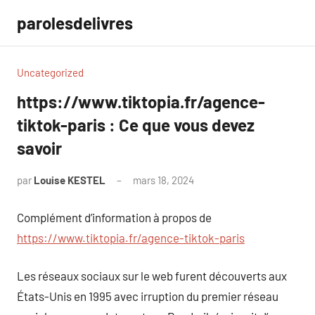
Aller
parolesdelivres
au
contenu
Uncategorized
https://www.tiktopia.fr/agence-
tiktok-paris : Ce que vous devez
savoir
par
Louise KESTEL
mars 18, 2024
Aucun
commentaire
Complément d’information à propos de
https://www.tiktopia.fr/agence-tiktok-paris
Les réseaux sociaux sur le web furent découverts aux
États-Unis en 1995 avec irruption du premier réseau