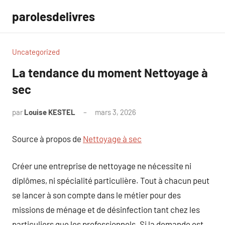
Aller
parolesdelivres
au
contenu
Uncategorized
La tendance du moment Nettoyage à
sec
par
Louise KESTEL
mars 3, 2026
Aucun
commentaire
Source à propos de
Nettoyage à sec
Créer une entreprise de nettoyage ne nécessite ni
diplômes, ni spécialité particulière. Tout à chacun peut
se lancer à son compte dans le métier pour des
missions de ménage et de désinfection tant chez les
particuliers que les professionnels. Si la demande est