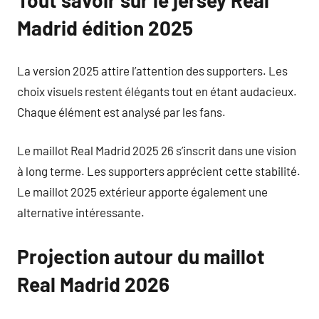
Tout savoir sur le jersey Real
Madrid édition 2025
La version 2025 attire l’attention des supporters. Les
choix visuels restent élégants tout en étant audacieux.
Chaque élément est analysé par les fans.
Le maillot Real Madrid 2025 26 s’inscrit dans une vision
à long terme. Les supporters apprécient cette stabilité.
Le maillot 2025 extérieur apporte également une
alternative intéressante.
Projection autour du maillot
Real Madrid 2026