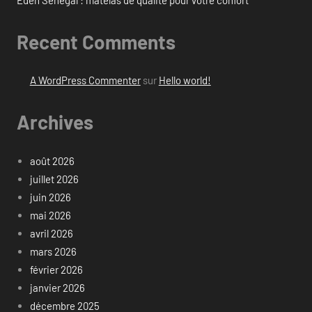
Recent Comments
A WordPress Commenter
sur
Hello world!
Archives
août 2026
juillet 2026
juin 2026
mai 2026
avril 2026
mars 2026
février 2026
janvier 2026
décembre 2025