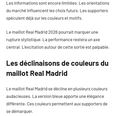
Les informations sont encore limitées. Les orientations
du marché influencent les choix futurs. Les supporters
spéculent déjà sur les couleurs et motifs.
Le maillot Real Madrid 2026 pourrait marquer une
rupture stylistique. La performance restera un axe
central. L’excitation autour de cette sortie est palpable.
Les déclinaisons de couleurs du
maillot Real Madrid
Le maillot Real Madrid se décline en plusieurs couleurs
audacieuses. La version bleue apporte une élégance
différente. Ces couleurs permettent aux supporters de
se démarquer.