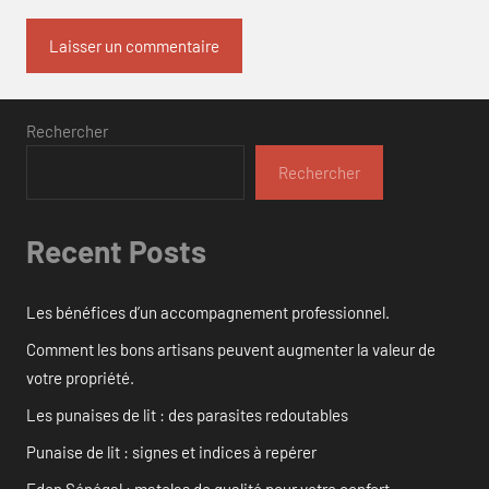
Rechercher
Rechercher
Recent Posts
Les bénéfices d’un accompagnement professionnel.
Comment les bons artisans peuvent augmenter la valeur de
votre propriété.
Les punaises de lit : des parasites redoutables
Punaise de lit : signes et indices à repérer
Eden Sénégal : matelas de qualité pour votre confort