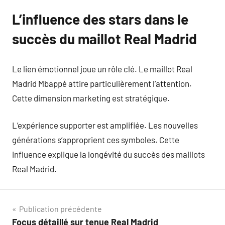
L’influence des stars dans le
succès du maillot Real Madrid
Le lien émotionnel joue un rôle clé. Le maillot Real
Madrid Mbappé attire particulièrement l’attention.
Cette dimension marketing est stratégique.
L’expérience supporter est amplifiée. Les nouvelles
générations s’approprient ces symboles. Cette
influence explique la longévité du succès des maillots
Real Madrid.
Navigation
Publication précédente
Focus détaillé sur tenue Real Madrid