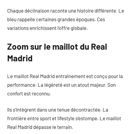
Chaque déclinaison raconte une histoire différente. Le
bleu rappelle certaines grandes époques. Ces
variations enrichissent l’offre globale.
Zoom sur le maillot du Real
Madrid
Le maillot Real Madrid entraînement est conçu pour la
performance. La légèreté est un atout majeur. Son
confort est reconnu.
Ils s’intègrent dans une tenue décontractée. La
frontière entre sport et lifestyle s’estompe. Le maillot
Real Madrid dépasse le terrain.