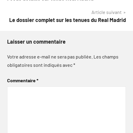
de
Article suivant
l’article
Le dossier complet sur les tenues du Real Madrid
Laisser un commentaire
Votre adresse e-mail ne sera pas publiée.
Les champs
obligatoires sont indiqués avec
*
Commentaire
*