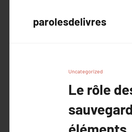
Aller
au
parolesdelivres
contenu
Uncategorized
Le rôle de
sauvegard
éléments