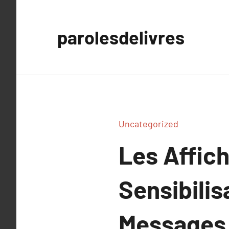
Aller
au
parolesdelivres
contenu
Uncategorized
Les Affic
Sensibili
Messages 