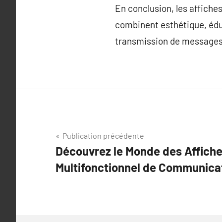
En conclusion, les affiches
combinent esthétique, éduca
transmission de messages à
Navigation
Publication précédente
Découvrez le Monde des Affich
de
Multifonctionnel de Communica
l’article