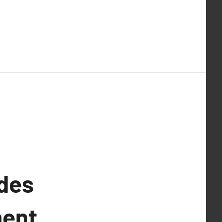
 des
ment