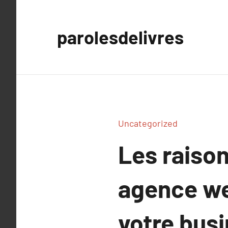
Aller
au
parolesdelivres
contenu
Uncategorized
Les raison
agence we
votre busi