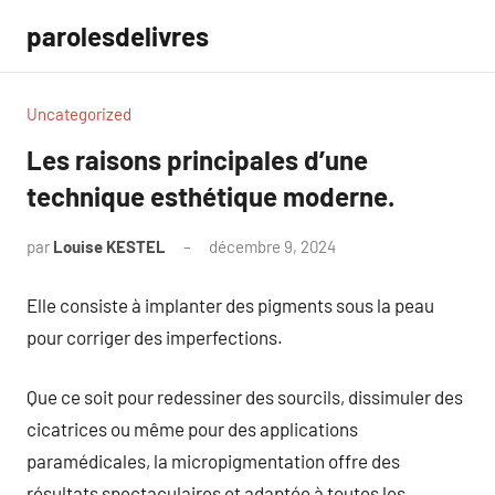
Aller
parolesdelivres
au
contenu
Uncategorized
Les raisons principales d’une
technique esthétique moderne.
par
Louise KESTEL
décembre 9, 2024
Aucun
commentaire
Elle consiste à implanter des pigments sous la peau
pour corriger des imperfections.
Que ce soit pour redessiner des sourcils, dissimuler des
cicatrices ou même pour des applications
paramédicales, la micropigmentation offre des
résultats spectaculaires et adaptée à toutes les