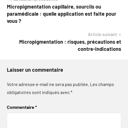
Navigation
Micropigmentation capillaire, sourcils ou
de
paramédicale : quelle application est faite pour
l’article
vous ?
Article suivant
Micropigmentation : risques, précautions et
contre-indications
Laisser un commentaire
Votre adresse e-mail ne sera pas publiée.
Les champs
obligatoires sont indiqués avec
*
Commentaire
*