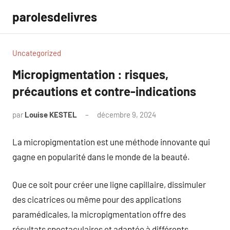
Aller
parolesdelivres
au
contenu
Uncategorized
Micropigmentation : risques,
précautions et contre-indications
par
Louise KESTEL
décembre 9, 2024
Aucun
commentaire
La micropigmentation est une méthode innovante qui
gagne en popularité dans le monde de la beauté.
Que ce soit pour créer une ligne capillaire, dissimuler
des cicatrices ou même pour des applications
paramédicales, la micropigmentation offre des
résultats spectaculaires et adaptée à différents