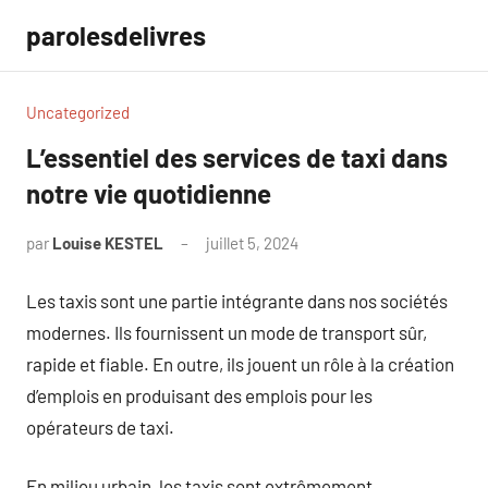
Aller
parolesdelivres
au
contenu
Uncategorized
L’essentiel des services de taxi dans
notre vie quotidienne
par
Louise KESTEL
juillet 5, 2024
Aucun
commentaire
Les taxis sont une partie intégrante dans nos sociétés
modernes. Ils fournissent un mode de transport sûr,
rapide et fiable. En outre, ils jouent un rôle à la création
d’emplois en produisant des emplois pour les
opérateurs de taxi.
En milieu urbain, les taxis sont extrêmement