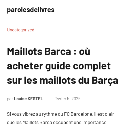
Aller
parolesdelivres
au
contenu
Uncategorized
Maillots Barca : où
acheter guide complet
sur les maillots du Barça
par
Louise KESTEL
février 5, 2026
Aucun
commentaire
Si vous vibrez au rythme du FC Barcelone, il est clair
que les Maillots Barca occupent une importance