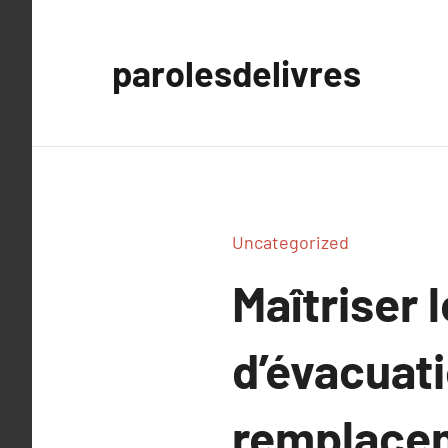
Aller
au
parolesdelivres
contenu
Uncategorized
Maîtriser 
d’évacuat
remplacem