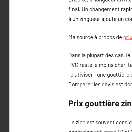
final. Un changement rapid
à un zingueur ajoute un coû
Ma source à propos de
pri
Dans la plupart des cas, le
PVC reste le moins cher, t
relativiser : une gouttière 
Comparer les devis est don
Prix gouttière zin
Le zinc est souvent consi
généralement entre 40 et 1