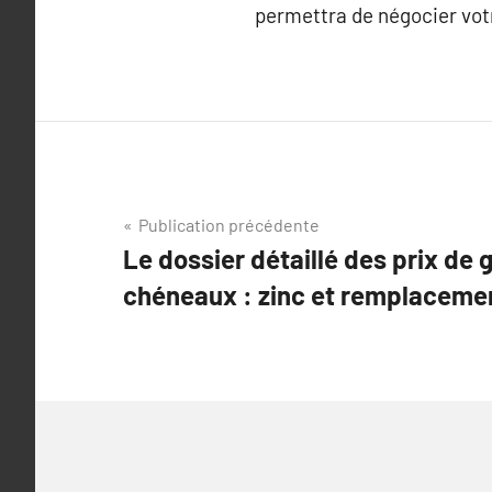
permettra de négocier votre
Navigation
Publication précédente
Le dossier détaillé des prix de 
de
chéneaux : zinc et remplaceme
l’article