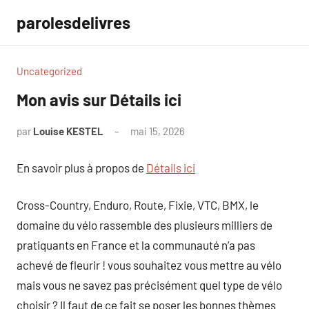
Aller
parolesdelivres
au
contenu
Uncategorized
Mon avis sur Détails ici
par
Louise KESTEL
mai 15, 2026
Aucun
commentaire
En savoir plus à propos de
Détails ici
Cross-Country, Enduro, Route, Fixie, VTC, BMX, le
domaine du vélo rassemble des plusieurs milliers de
pratiquants en France et la communauté n’a pas
achevé de fleurir ! vous souhaitez vous mettre au vélo
mais vous ne savez pas précisément quel type de vélo
choisir ? Il faut de ce fait se poser les bonnes thèmes