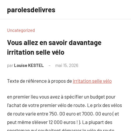
Aller
parolesdelivres
au
contenu
Uncategorized
Vous allez en savoir davantage
irritation selle vélo
par
Louise KESTEL
mai 15, 2026
Aucun
commentaire
Texte de référence à propos de
irritation selle vélo
en premier lieu vous avez à spécifier un budget pour
l’achat de votre premier vélo de route. Le prix des vélos
de route varie entre 750. 00 euro et 7000. 00 euro ( et
peut même s’élever 12 000 euros ! ). La plupart des
sportsman qui souhaitent démarrer le vélo de route