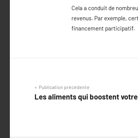
Cela a conduit de nombreu
revenus. Par exemple, ce
financement participatif.
Navigation
Publication précédente
Les aliments qui boostent votre
de
l’article