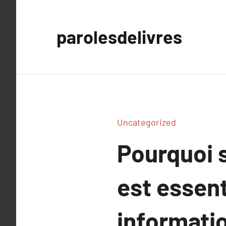
Aller
au
parolesdelivres
contenu
Uncategorized
Pourquoi s
est essent
informatio