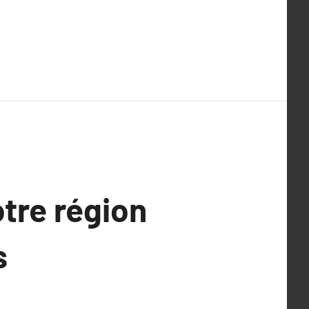
otre région
s