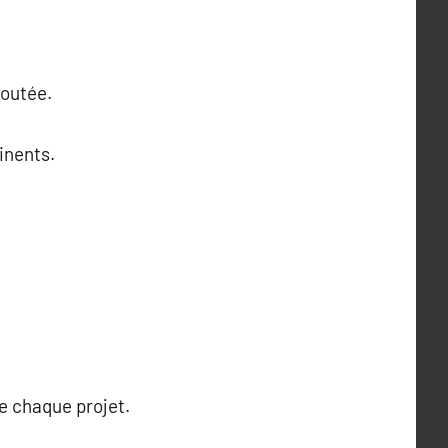
joutée.
inents.
e chaque projet.