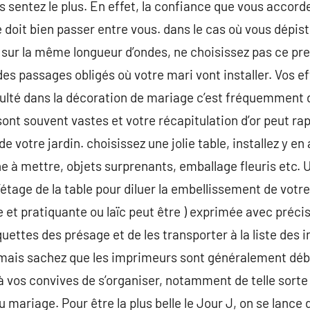
s sentez le plus. En effet, la confiance que vous accord
 doit bien passer entre vous. dans le cas où vous dépis
 sur la même longueur d’ondes, ne choisissez pas ce pres
n des passages obligés où votre mari vont installer. Vos e
iculté dans la décoration de mariage c’est fréquemment d
ont souvent vastes et votre récapitulation d’or peut rap
 de votre jardin. choisissez une jolie table, installez y e
e à mettre, objets surprenants, emballage fleuris etc. U
’étage de la table pour diluer la embellissement de votre 
te et pratiquante ou laïc peut être ) exprimée avec précis
ettes des présage et de les transporter à la liste des i
 mais sachez que les imprimeurs sont généralement déb
 à vos convives de s’organiser, notamment de telle sorte 
ariage. Pour être la plus belle le Jour J, on se lance d