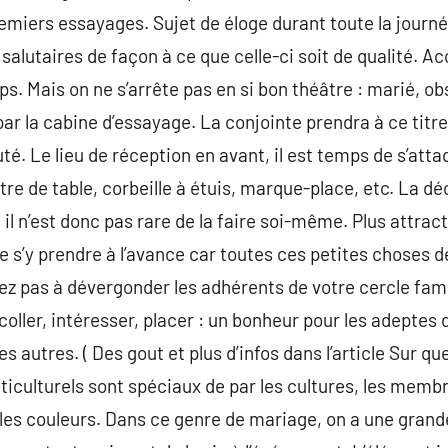
remiers essayages. Sujet de éloge durant toute la jour
salutaires de façon à ce que celle-ci soit de qualité. A
. Mais on ne s’arrête pas en si bon théâtre : marié, ob
ar la cabine d’essayage. La conjointe prendra à ce tit
é. Le lieu de réception en avant, il est temps de s’atta
ntre de table, corbeille à étuis, marque-place, etc. La d
l n’est donc pas rare de la faire soi-même. Plus attract
 de s’y prendre à l’avance car toutes ces petites chose
tez pas à dévergonder les adhérents de votre cercle fami
coller, intéresser, placer : un bonheur pour les adeptes d
s autres. ( Des gout et plus d’infos dans l’article Sur qu
iculturels sont spéciaux de par les cultures, les membr
 les couleurs. Dans ce genre de mariage, on a une grande