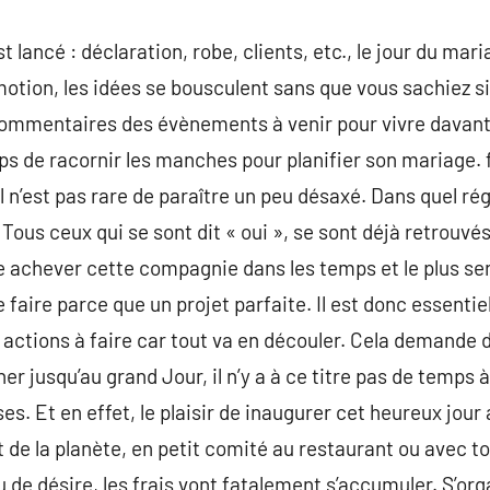
lancé : déclaration, robe, clients, etc., le jour du mari
motion, les idées se bousculent sans que vous sachiez 
commentaires des évènements à venir pour vivre davanta
temps de racornir les manches pour planifier son mariage.
il n’est pas rare de paraître un peu désaxé. Dans quel ré
Tous ceux qui se sont dit « oui », se sont déjà retrouvé
de achever cette compagnie dans les temps et le plus s
e faire parce que un projet parfaite. Il est donc essent
s actions à faire car tout va en découler. Cela demande
 jusqu’au grand Jour, il n’y a à ce titre pas de temps à
. Et en effet, le plaisir de inaugurer cet heureux jour a u
ut de la planète, en petit comité au restaurant ou avec to
 de désire, les frais vont fatalement s’accumuler. S’org