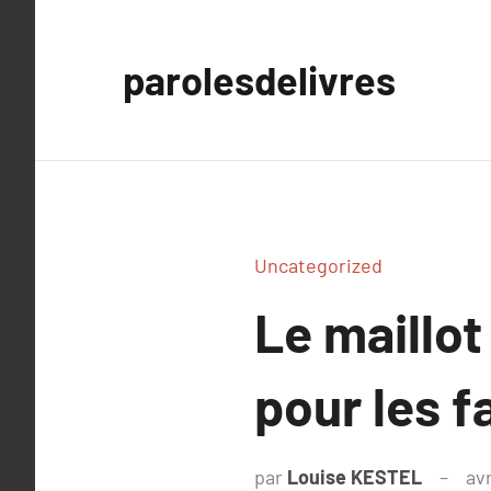
Aller
au
parolesdelivres
contenu
Uncategorized
Le maillot
pour les f
par
Louise KESTEL
avr